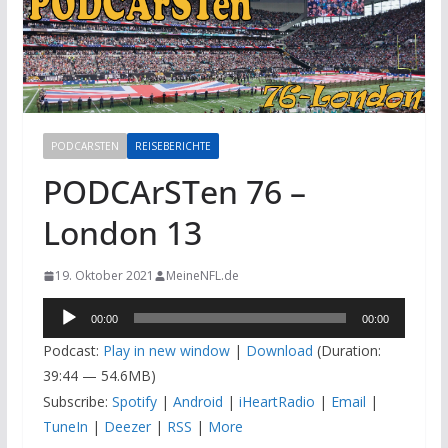
PODCARSTEN
REISEBERICHTE
PODCArSTen 76 –
London 13
19. Oktober 2021
MeineNFL.de
Audio-
00:00
00:00
Player
Podcast:
Play in new window
|
Download
(Duration:
39:44 — 54.6MB)
Subscribe:
Spotify
|
Android
|
iHeartRadio
|
Email
|
TuneIn
|
Deezer
|
RSS
|
More