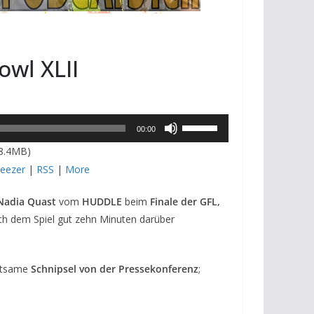
wl XLII
Pfeiltasten
00:00
Hoch/Runter
28.4MB)
benutzen,
eezer
|
RSS
|
More
um
Nadia Quast
vom
HUDDLE
beim
Finale der GFL,
die
ach dem Spiel gut zehn Minuten darüber
Lautstärke
zu
regeln.
ltsame
Schnipsel von der Pressekonferenz
;