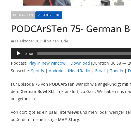
PODCARSTEN
REISEBERICHTE
PODCArSTen 75- German Bo
11. Oktober 2021
MeineNFL.de
Audio-
00:00
Player
Podcast:
Play in new window
|
Download
(Duration: 30:58 — 
Subscribe:
Spotify
|
Android
|
iHeartRadio
|
Email
|
TuneIn
|
D
Für
Episode 75
von
PODCArSTen
war ich wie angekündigt mit
dem
German Bowl XLII
in Frankfurt, zu Gast. Wir haben uns n
ausgetauscht.
Von dort gibt es ein paar
Interviews
und mehr oder weniger se
außerdem meine lustige
MVP-Story
.