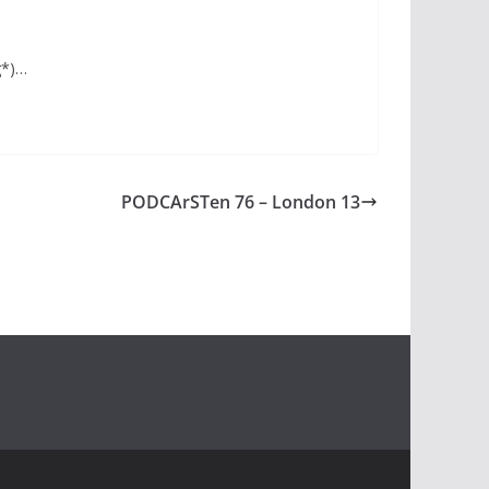
g*)…
PODCArSTen 76 – London 13