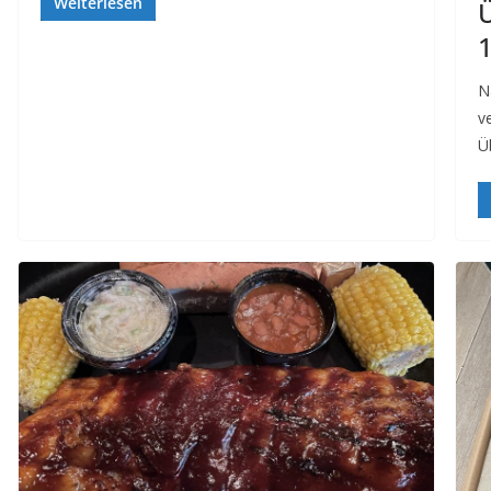
Weiterlesen
N
ve
Ü