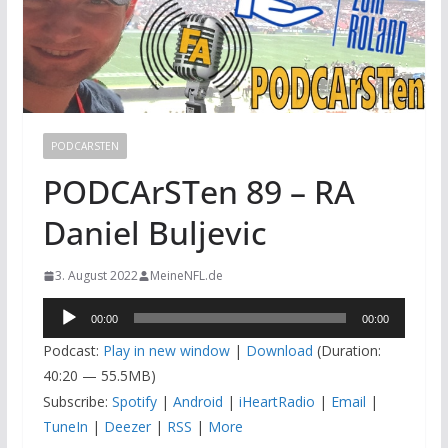
PODCARSTEN
PODCArSTen 89 – RA
Daniel Buljevic
3. August 2022
MeineNFL.de
Audio-
00:00
00:00
Player
Podcast:
Play in new window
|
Download
(Duration:
40:20 — 55.5MB)
Subscribe:
Spotify
|
Android
|
iHeartRadio
|
Email
|
TuneIn
|
Deezer
|
RSS
|
More