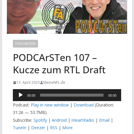
PODCARSTEN
PODCArSTen 107 –
Kucze zum RTL Draft
13. April 2023
MeineNFL.de
Audio-
00:00
00:00
Player
Podcast:
Play in new window
|
Download
(Duration:
31:26 — 53.7MB)
Subscribe:
Spotify
|
Android
|
iHeartRadio
|
Email
|
TuneIn
|
Deezer
|
RSS
|
More